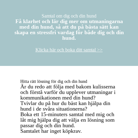
Samtal om dig och din hund
Få klarhet och lär dig mer om utmaningarna
med din hund, så att du på bästa sätt kan
skapa en stressfri vardag för både dig och din
hund.
Klicka här och boka ditt samtal >>
Hitta rätt lösning för dig och din hund
Är du redo att följa med bakom kulisserna
och förstå varför du upplever utmaningar i
kommunikationen med din hund?
Tvivlar du på hur du bäst kan hjälpa din
hund i de svåra situationerna?
Boka ett 15-minuters samtal med mig och
låt mig hjälpa dig att välja en lösning som
passar dig och din hund.
Samtalet har inget köpkrav.